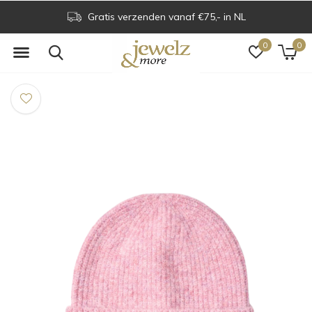
Gratis verzenden vanaf €75,- in NL
0
0