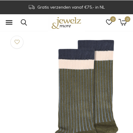
Gratis verzenden vanaf €75,- in NL
0
0