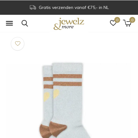
Gratis verzenden vanaf €75,- in NL
0
0