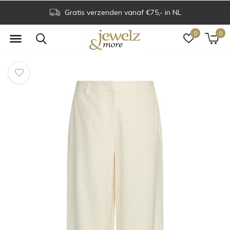
Gratis verzenden vanaf €75,- in NL
0
0