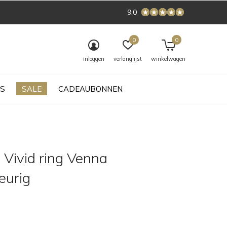
9.0
0
0
inloggen
verlanglijst
winkelwagen
S
SALE
CADEAUBONNEN
 Vivid ring Venna
leurig