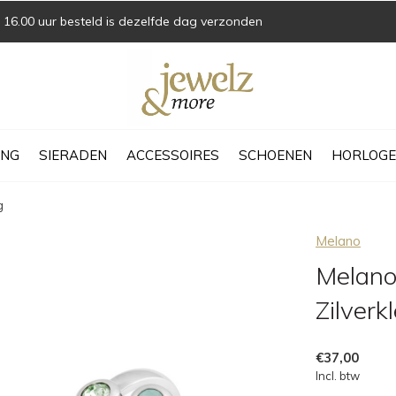
16.00 uur besteld is dezelfde dag verzonden
ING
SIERADEN
ACCESSOIRES
SCHOENEN
HORLOGE
g
Melano
Melano
Zilverk
€37,00
Incl. btw