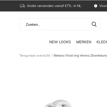
Gratis verzenden vanaf €75,- in NL
Voor 
NEW LOOKS
MERKEN
KLED
Terug naar overzicht
Melano Vivid ring Venna Zilverkleuri