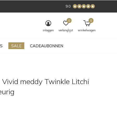
9.0
0
0
inloggen
verlanglijst
winkelwagen
S
SALE
CADEAUBONNEN
 Vivid meddy Twinkle Litchi
eurig