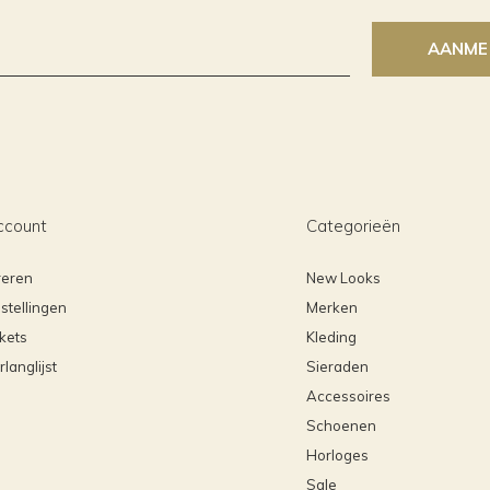
AANME
ccount
Categorieën
reren
New Looks
stellingen
Merken
ckets
Kleding
rlanglijst
Sieraden
Accessoires
Schoenen
Horloges
Sale