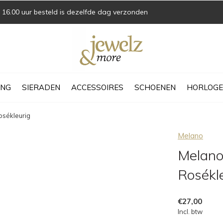
16.00 uur besteld is dezelfde dag verzonden
ING
SIERADEN
ACCESSOIRES
SCHOENEN
HORLOGE
osékleurig
Melano
Melano
Rosékl
€27,00
Incl. btw