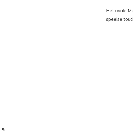
Het ovale Me
speelse touch
ing