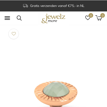
Gratis verzenden vanaf €75,- in NL
0
0