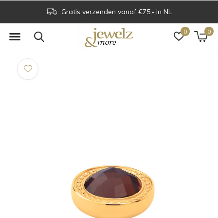
Gratis verzenden vanaf €75,- in NL
0
0