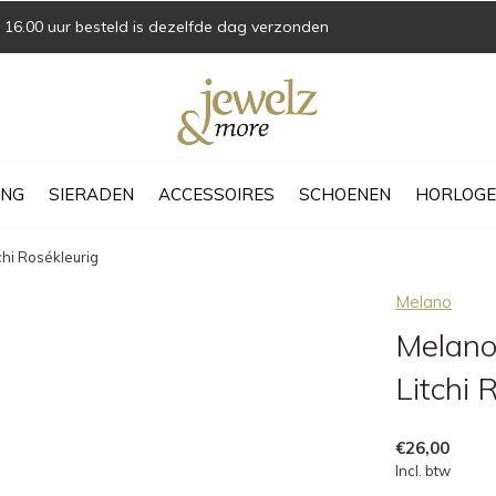
16.00 uur besteld is dezelfde dag verzonden
ING
SIERADEN
ACCESSOIRES
SCHOENEN
HORLOGE
hi Rosékleurig
Melano
Melano
Litchi 
€26,00
Incl. btw