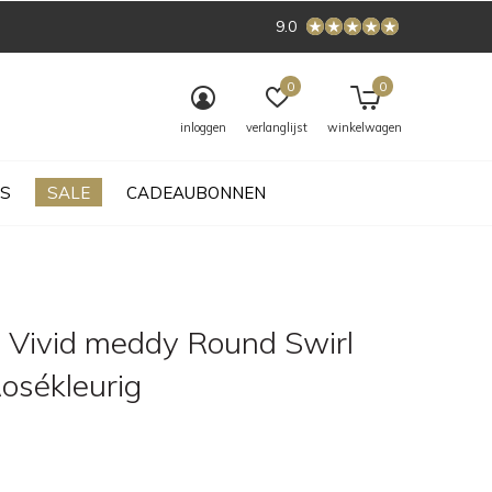
9.0
0
0
inloggen
verlanglijst
winkelwagen
S
SALE
CADEAUBONNEN
 Vivid meddy Round Swirl
Rosékleurig