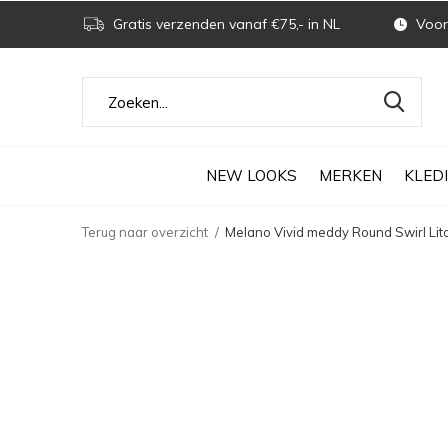
Gratis verzenden vanaf €75,- in NL
Voor 
NEW LOOKS
MERKEN
KLED
Terug naar overzicht
Melano Vivid meddy Round Swirl Litc