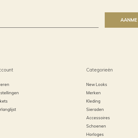
AANME
ccount
Categorieën
reren
New Looks
stellingen
Merken
ckets
Kleding
rlanglijst
Sieraden
Accessoires
Schoenen
Horloges