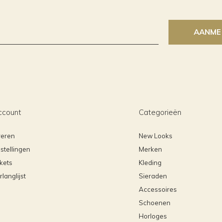
AANME
ccount
Categorieën
reren
New Looks
stellingen
Merken
ckets
Kleding
rlanglijst
Sieraden
Accessoires
Schoenen
Horloges