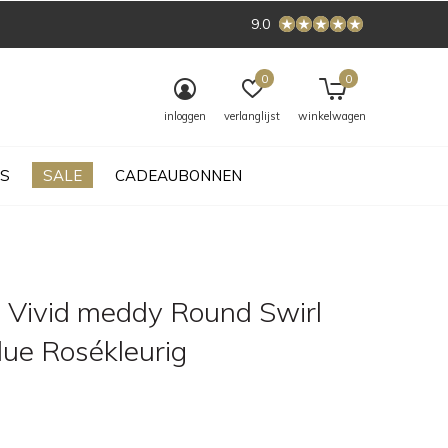
9.0
0
0
inloggen
verlanglijst
winkelwagen
S
SALE
CADEAUBONNEN
 Vivid meddy Round Swirl
lue Rosékleurig