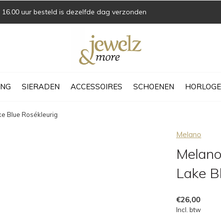
16.00 uur besteld is dezelfde dag verzonden
ING
SIERADEN
ACCESSOIRES
SCHOENEN
HORLOGE
e Blue Rosékleurig
Melano
Melano
Lake B
€26,00
Incl. btw