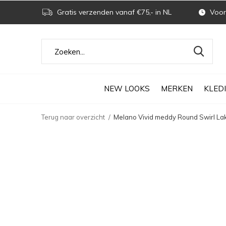
Gratis verzenden vanaf €75,- in NL
Voor 
NEW LOOKS
MERKEN
KLED
Terug naar overzicht
Melano Vivid meddy Round Swirl Lak