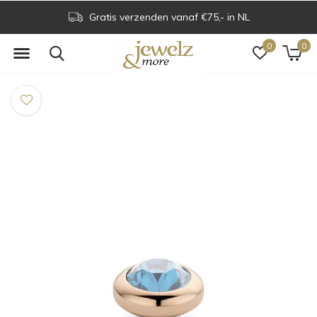
Gratis verzenden vanaf €75,- in NL
0
0