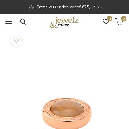
Gratis verzenden vanaf €75,- in NL
0
0