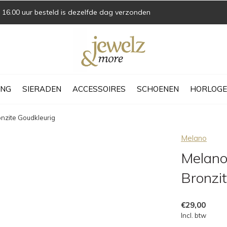
16.00 uur besteld is dezelfde dag verzonden
ING
SIERADEN
ACCESSOIRES
SCHOENEN
HORLOGE
nzite Goudkleurig
Melano
Melano
Bronzi
€29,00
Incl. btw