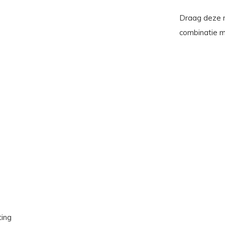
Draag deze m
combinatie m
ting