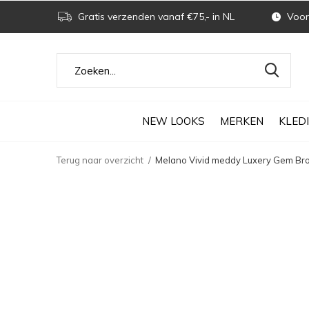
Gratis verzenden vanaf €75,- in NL
Voor 
NEW LOOKS
MERKEN
KLED
Terug naar overzicht
Melano Vivid meddy Luxery Gem Bro