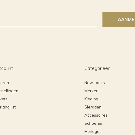
AANME
ccount
Categorieën
reren
New Looks
stellingen
Merken
ckets
Kleding
rlanglijst
Sieraden
Accessoires
Schoenen
Horloges