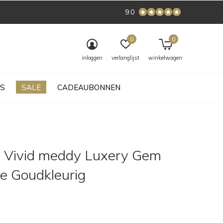
9.0
0
0
inloggen
verlanglijst
winkelwagen
S
SALE
CADEAUBONNEN
 Vivid meddy Luxery Gem
te Goudkleurig