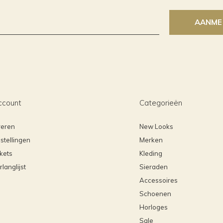
AANME
ccount
Categorieën
reren
New Looks
stellingen
Merken
ckets
Kleding
rlanglijst
Sieraden
Accessoires
Schoenen
Horloges
Sale