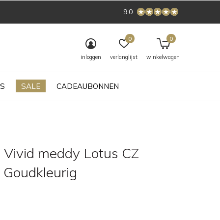
9.0
0
0
inloggen
verlanglijst
winkelwagen
S
SALE
CADEAUBONNEN
 Vivid meddy Lotus CZ
l Goudkleurig