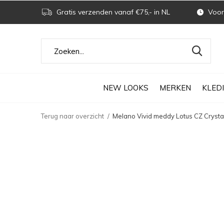
Gratis verzenden vanaf €75,- in NL
Voor 
NEW LOOKS
MERKEN
KLED
Terug naar overzicht
Melano Vivid meddy Lotus CZ Crysta