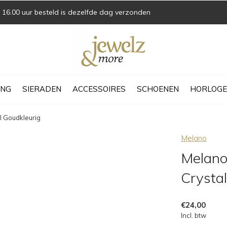
16.00 uur besteld is dezelfde dag verzonden
ING
SIERADEN
ACCESSOIRES
SCHOENEN
HORLOGE
l Goudkleurig
Melano
Melano
Crysta
€24,00
Incl. btw