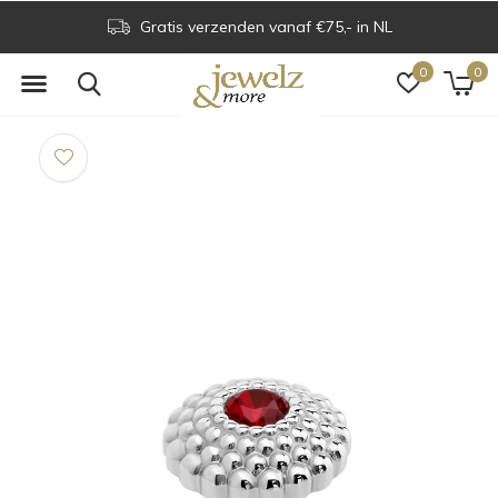
Gratis verzenden vanaf €75,- in NL
0
0