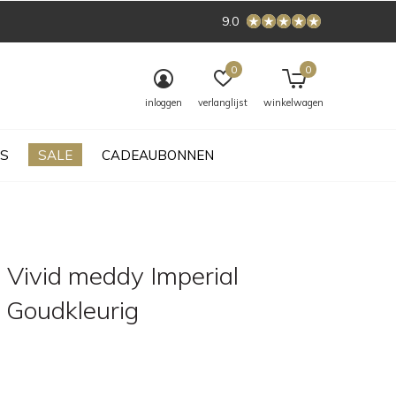
9.0
0
0
inloggen
verlanglijst
winkelwagen
S
SALE
CADEAUBONNEN
 Vivid meddy Imperial
l Goudkleurig