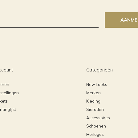
AANME
ccount
Categorieën
reren
New Looks
stellingen
Merken
ckets
Kleding
rlanglijst
Sieraden
Accessoires
Schoenen
Horloges