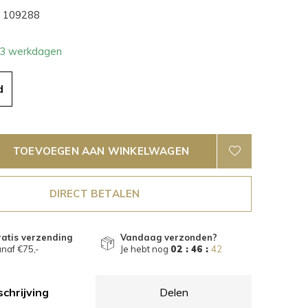
109288
- 3 werkdagen
d
TOEVOEGEN AAN WINKELWAGEN
DIRECT BETALEN
atis verzending
Vandaag verzonden?
naf €75,-
Je hebt nog
02 : 46 :
40
chrijving
Delen