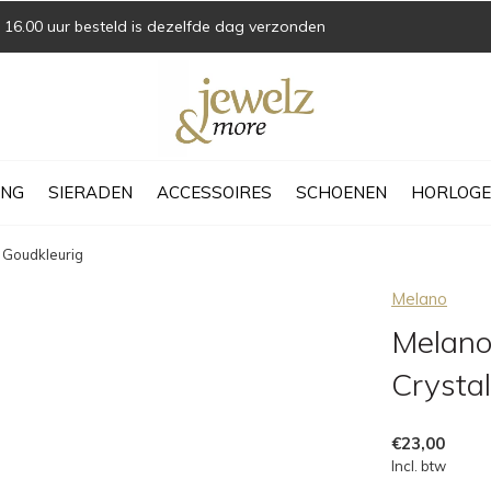
16.00 uur besteld is dezelfde dag verzonden
ING
SIERADEN
ACCESSOIRES
SCHOENEN
HORLOGE
 Goudkleurig
Melano
Melano
Crysta
€23,00
Incl. btw