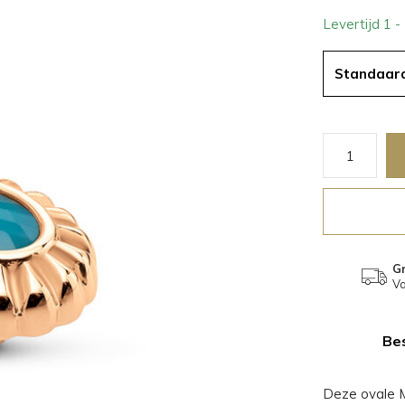
Levertijd 1 
Standaar
Gr
Va
Bes
Deze ovale M