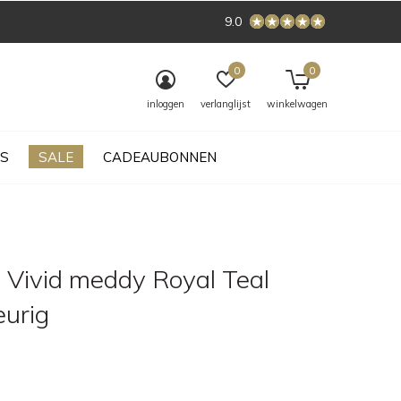
9.0
0
0
inloggen
verlanglijst
winkelwagen
S
SALE
CADEAUBONNEN
 Vivid meddy Royal Teal
eurig