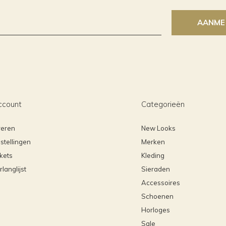
AANME
ccount
Categorieën
reren
New Looks
stellingen
Merken
ckets
Kleding
rlanglijst
Sieraden
Accessoires
Schoenen
Horloges
Sale