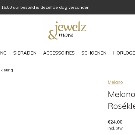
16.00 uur besteld is dezelfde dag verzonden
ING
SIERADEN
ACCESSOIRES
SCHOENEN
HORLOGE
kleurig
Melano
Melano
Rosékl
€24,00
Incl. btw