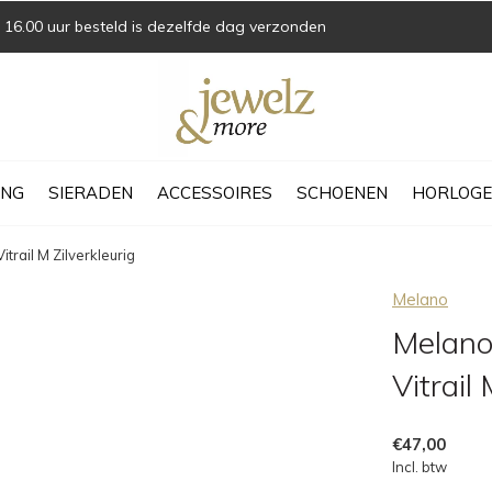
16.00 uur besteld is dezelfde dag verzonden
ING
SIERADEN
ACCESSOIRES
SCHOENEN
HORLOGE
trail M Zilverkleurig
Melano
Melano
Vitrail
€47,00
Incl. btw