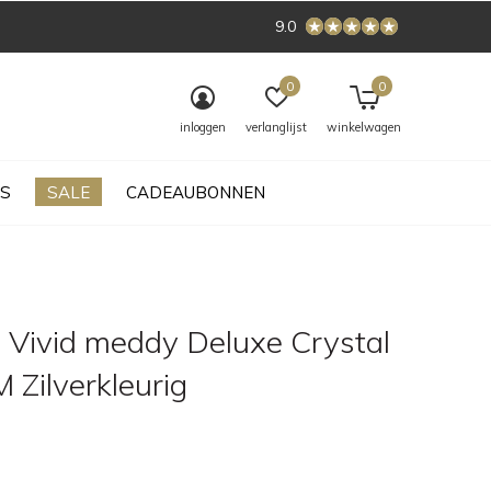
9.0
0
0
inloggen
verlanglijst
winkelwagen
S
SALE
CADEAUBONNEN
 Vivid meddy Deluxe Crystal
 M Zilverkleurig