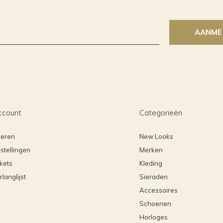
AANME
ccount
Categorieën
reren
New Looks
stellingen
Merken
ckets
Kleding
rlanglijst
Sieraden
Accessoires
Schoenen
Horloges