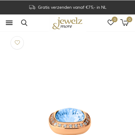
Gratis verzenden vanaf €75,- in NL
0
0