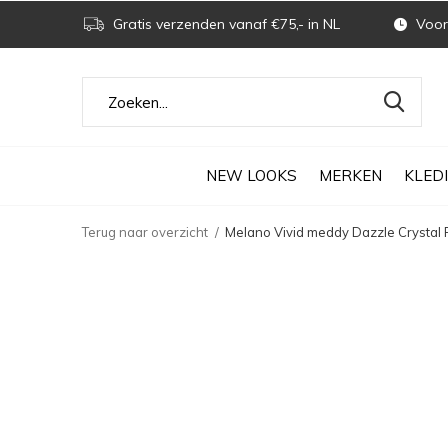
Gratis verzenden vanaf €75,- in NL
Voor 
NEW LOOKS
MERKEN
KLED
Terug naar overzicht
Melano Vivid meddy Dazzle Crystal 