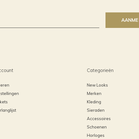
AANME
ccount
Categorieën
reren
New Looks
stellingen
Merken
ckets
Kleding
rlanglijst
Sieraden
Accessoires
Schoenen
Horloges