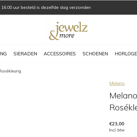
16.00 uur besteld is dezelfde dag verzonden
ING
SIERADEN
ACCESSOIRES
SCHOENEN
HORLOGE
Rosékleurig
Melano
Melano
Rosékl
€23,00
Incl. btw