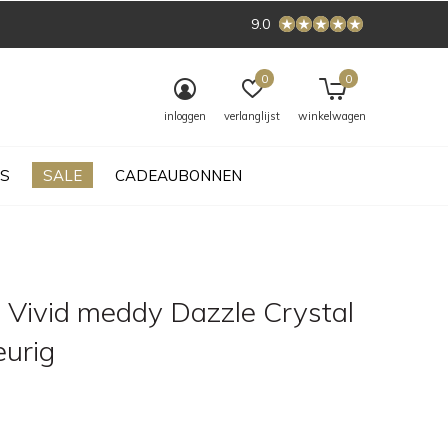
9.0
0
0
inloggen
verlanglijst
winkelwagen
S
SALE
CADEAUBONNEN
 Vivid meddy Dazzle Crystal
eurig