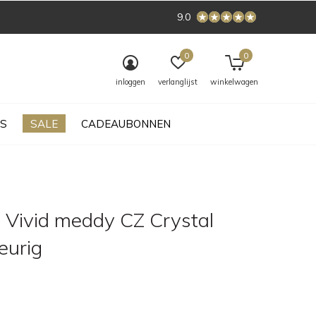
9.0
0
0
inloggen
verlanglijst
winkelwagen
S
SALE
CADEAUBONNEN
 Vivid meddy CZ Crystal
leurig