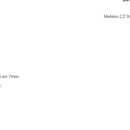
Melano CZ St
 5 en 7mm.
n
.