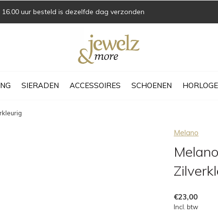
16.00 uur besteld is dezelfde dag verzonden
ING
SIERADEN
ACCESSOIRES
SCHOENEN
HORLOGE
rkleurig
Melano
Melano
Zilverk
€23,00
Incl. btw