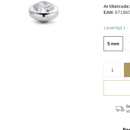
Artikelcode:
EAN:
871860
Levertijd 1 
5 mm
Gr
Va
Bes