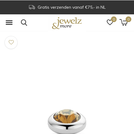
Gratis verzenden vanaf €75,- in NL
0
0