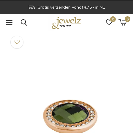
Gratis verzenden vanaf €75,- in NL
0
0