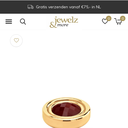
Gratis verzenden vanaf €75,- in NL
0
0