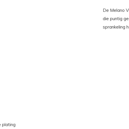
De Melano Vi
die puntig g
sprankeling h
 plating