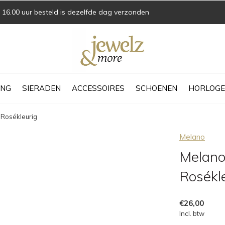
16.00 uur besteld is dezelfde dag verzonden
ING
SIERADEN
ACCESSOIRES
SCHOENEN
HORLOGE
 Rosékleurig
Melano
Melano
Rosékl
€26,00
Incl. btw