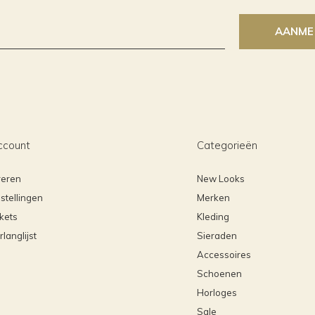
AANME
ccount
Categorieën
reren
New Looks
stellingen
Merken
ckets
Kleding
rlanglijst
Sieraden
Accessoires
Schoenen
Horloges
Sale