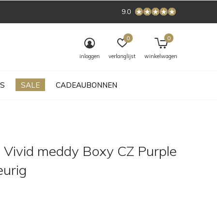
9.0
0
0
inloggen
verlanglijst
winkelwagen
S
SALE
CADEAUBONNEN
 Vivid meddy Boxy CZ Purple
eurig