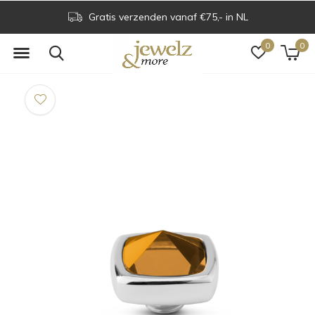
Gratis verzenden vanaf €75,- in NL
0
0