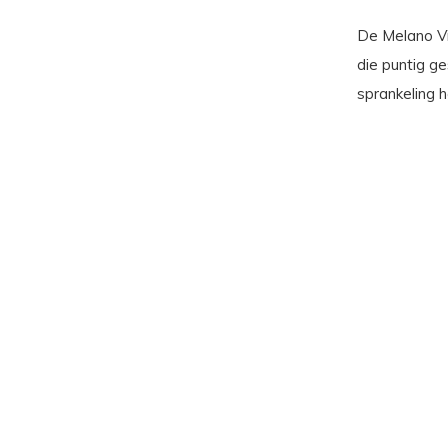
De Melano Vi
die puntig g
sprankeling h