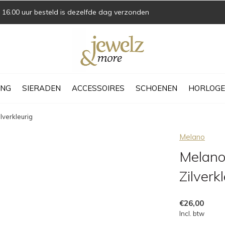
16.00 uur besteld is dezelfde dag verzonden
ING
SIERADEN
ACCESSOIRES
SCHOENEN
HORLOGE
lverkleurig
Melano
Melano
Zilverk
€26,00
Incl. btw