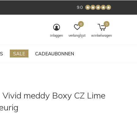
9.0
0
0
inloggen
verlanglijst
winkelwagen
S
SALE
CADEAUBONNEN
 Vivid meddy Boxy CZ Lime
leurig