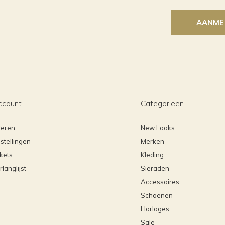
AANME
ccount
Categorieën
reren
New Looks
stellingen
Merken
ckets
Kleding
rlanglijst
Sieraden
Accessoires
Schoenen
Horloges
Sale