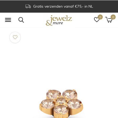
Gratis verzenden vanaf €75,- in NL
0
0