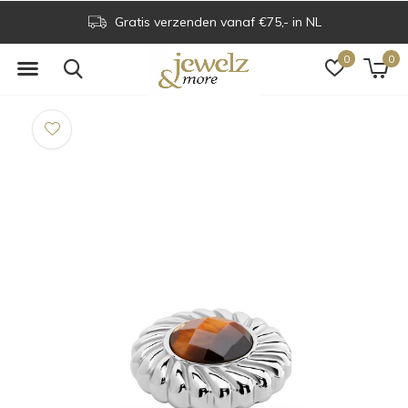
Gratis verzenden vanaf €75,- in NL
0
0