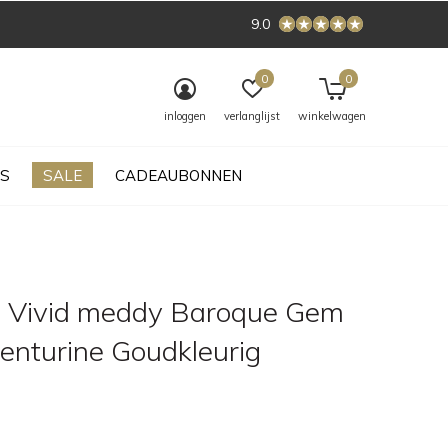
9.0
0
0
inloggen
verlanglijst
winkelwagen
S
SALE
CADEAUBONNEN
 Vivid meddy Baroque Gem
enturine Goudkleurig