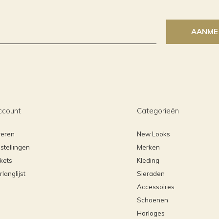
AANME
ccount
Categorieën
reren
New Looks
stellingen
Merken
ckets
Kleding
rlanglijst
Sieraden
Accessoires
Schoenen
Horloges