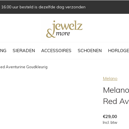
16.00 uur besteld is dezelfde dag verzonden
ING
SIERADEN
ACCESSOIRES
SCHOENEN
HORLOGE
ed Aventurine Goudkleurig
Melano
Melano
Red Av
€29,00
Incl. btw