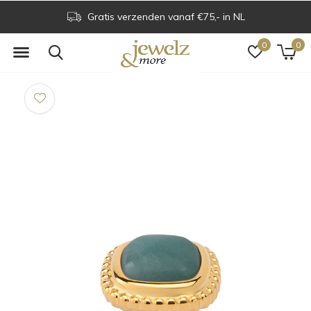
Gratis verzenden vanaf €75,- in NL
0
0