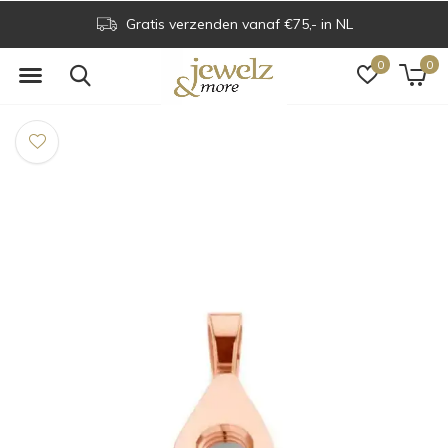
Gratis verzenden vanaf €75,- in NL
0
0