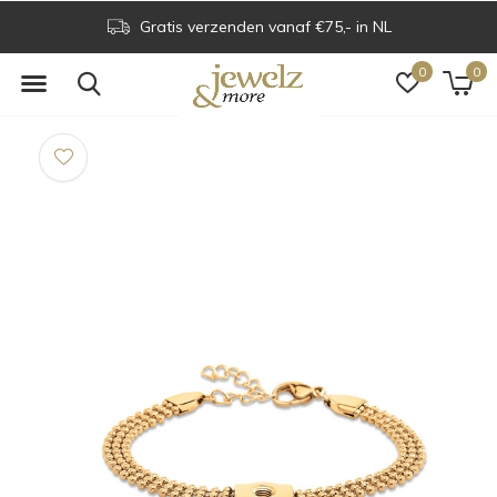
Gratis verzenden vanaf €75,- in NL
0
0