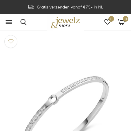
Gratis verzenden vanaf €75,- in NL
0
0