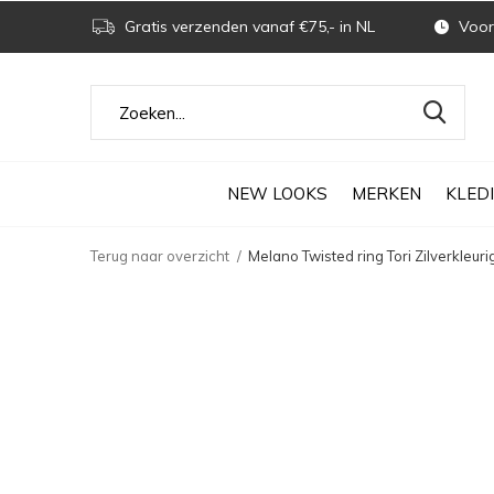
Gratis verzenden vanaf €75,- in NL
Voor 
NEW LOOKS
MERKEN
KLED
Terug naar overzicht
Melano Twisted ring Tori Zilverkleuri