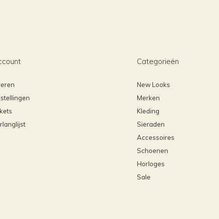
ccount
Categorieën
reren
New Looks
stellingen
Merken
ckets
Kleding
rlanglijst
Sieraden
Accessoires
Schoenen
Horloges
Sale