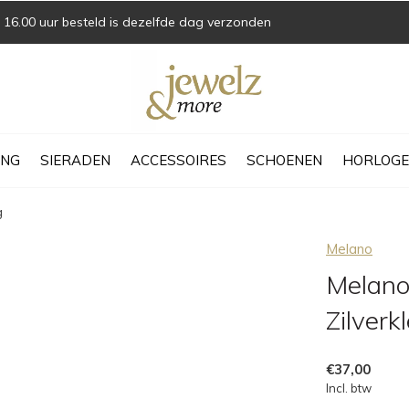
16.00 uur besteld is dezelfde dag verzonden
ING
SIERADEN
ACCESSOIRES
SCHOENEN
HORLOGE
g
Melano
Melano 
Zilverk
€37,00
Incl. btw