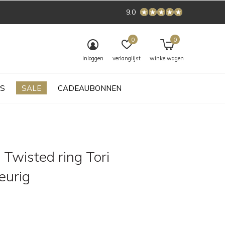
9.0
0
0
inloggen
verlanglijst
winkelwagen
S
SALE
CADEAUBONNEN
Twisted ring Tori
leurig