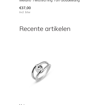
Melano Twisted ring Tori Goudkleurig
€37,00
Incl. btw
Recente artikelen