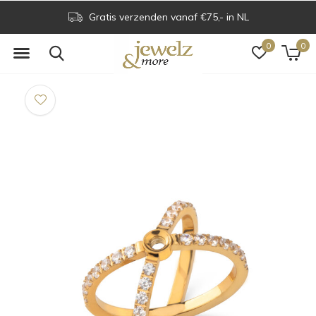
Gratis verzenden vanaf €75,- in NL
0
0