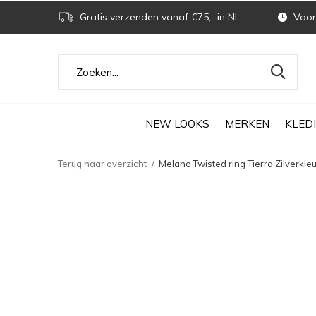
Gratis verzenden vanaf €75,- in NL
Voor 
NEW LOOKS
MERKEN
KLED
Terug naar overzicht
Melano Twisted ring Tierra Zilverkleu