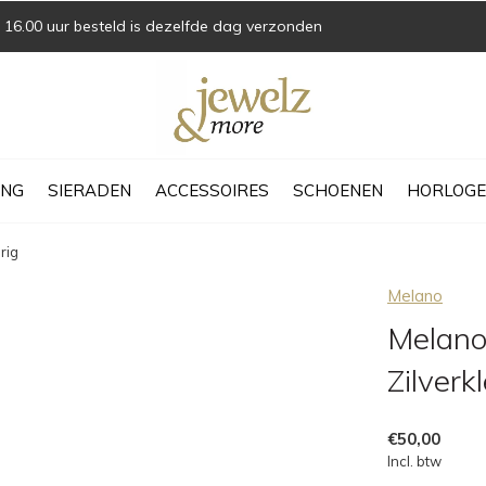
16.00 uur besteld is dezelfde dag verzonden
ING
SIERADEN
ACCESSOIRES
SCHOENEN
HORLOGE
rig
Melano
Melano 
Zilverk
€50,00
Incl. btw