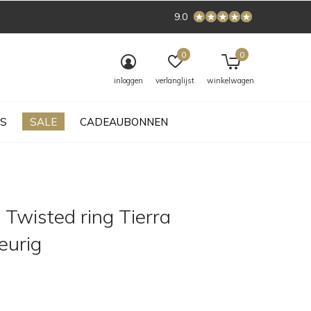
9.0
0
0
inloggen
verlanglijst
winkelwagen
S
SALE
CADEAUBONNEN
Twisted ring Tierra
leurig