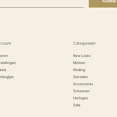
AANME
ccount
Categorieën
reren
New Looks
stellingen
Merken
ckets
Kleding
rlanglijst
Sieraden
Accessoires
Schoenen
Horloges
Sale