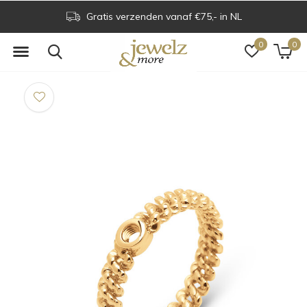
Gratis verzenden vanaf €75,- in NL
0
0