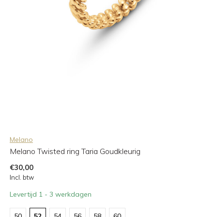
Melano
Melano Twisted ring Taria Goudkleurig
€30,00
Incl. btw
Levertijd 1 - 3 werkdagen
50
52
54
56
58
60