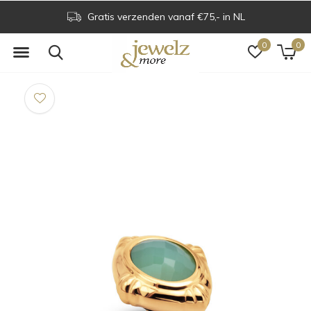
Gratis verzenden vanaf €75,- in NL
0
0