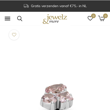
Gratis verzenden vanaf €75,- in NL
0
0