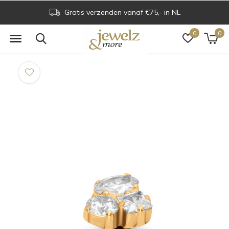
Gratis verzenden vanaf €75,- in NL
0
0