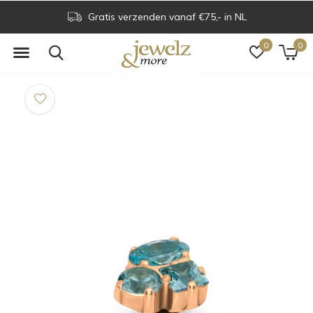
Gratis verzenden vanaf €75,- in NL
0
0