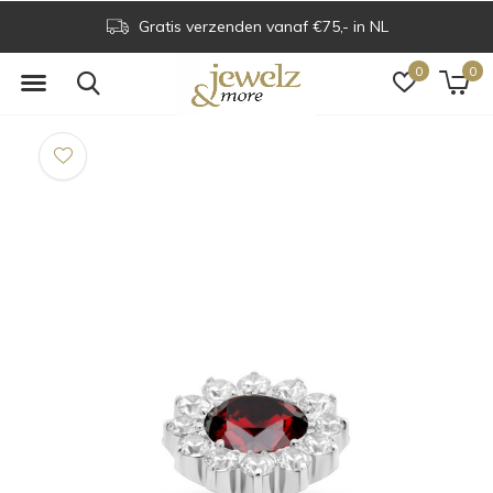
Gratis verzenden vanaf €75,- in NL
0
0