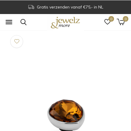
Gratis verzenden vanaf €75,- in NL
0
0