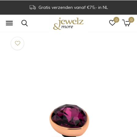
Gratis verzenden vanaf €75,- in NL
0
0