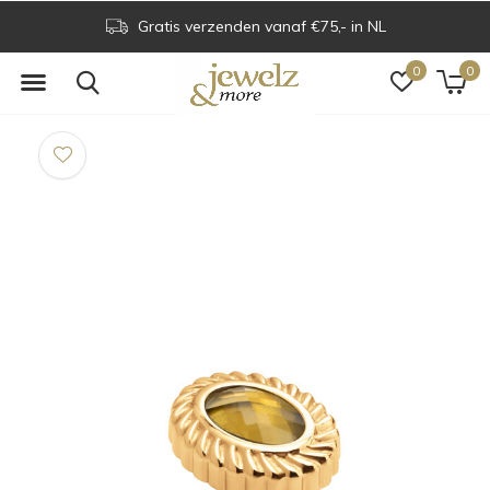
Gratis verzenden vanaf €75,- in NL
0
0