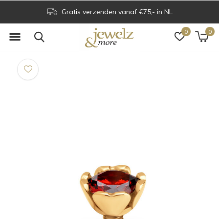
Gratis verzenden vanaf €75,- in NL
0
0