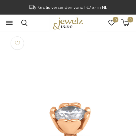
Gratis verzenden vanaf €75,- in NL
0
0