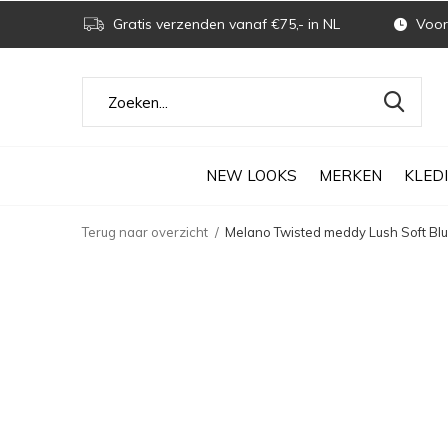
Gratis verzenden vanaf €75,- in NL
Voor 
NEW LOOKS
MERKEN
KLED
Terug naar overzicht
Melano Twisted meddy Lush Soft Blue