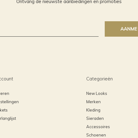
Ontvang de nieuwste aanbiedingen en promoties
AANME
ccount
Categorieën
reren
New Looks
stellingen
Merken
ckets
Kleding
rlanglijst
Sieraden
Accessoires
Schoenen