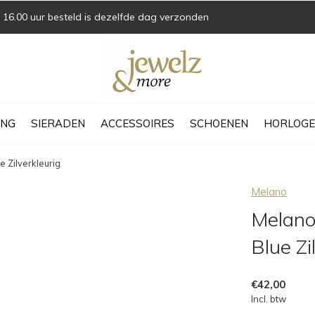
16.00 uur besteld is dezelfde dag verzonden
ING
SIERADEN
ACCESSOIRES
SCHOENEN
HORLOGE
 Zilverkleurig
Melano
Melano
Blue Zi
€42,00
Incl. btw