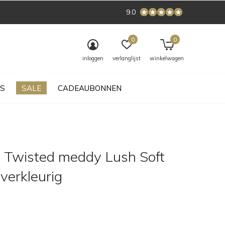
9.0
0
0
inloggen
verlanglijst
winkelwagen
S
SALE
CADEAUBONNEN
 Twisted meddy Lush Soft
lverkleurig