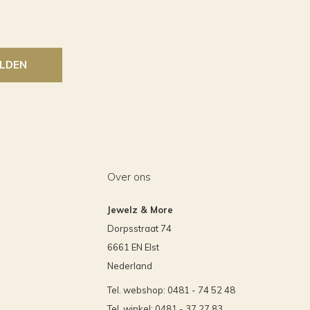
LDEN
Over ons
Jewelz & More
Dorpsstraat 74
6661 EN Elst
Nederland
Tel. webshop: 0481 - 74 52 48
Tel. winkel: 0481 - 37 27 83