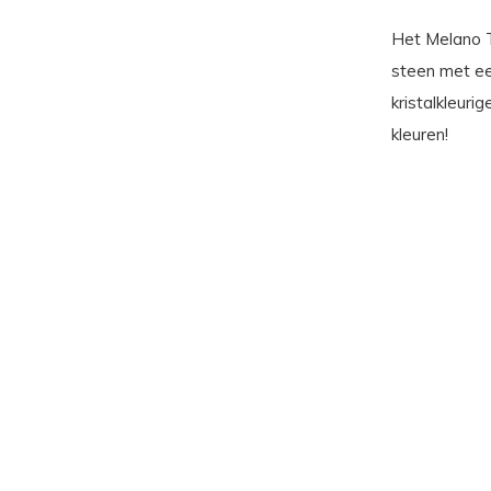
Het Melano T
steen met ee
kristalkleurig
kleuren!