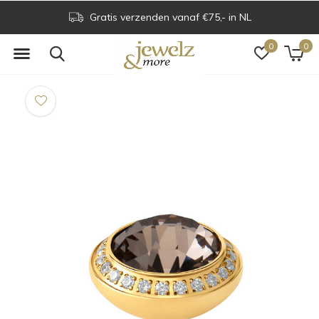
Gratis verzenden vanaf €75,- in NL
0
0